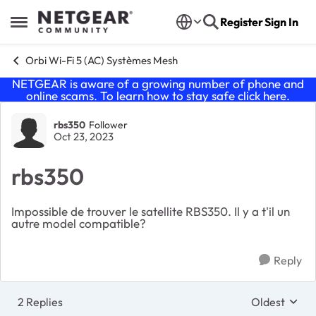
Skip to content
Register
Sign In
Open Side Menu
Orbi Wi-Fi 5 (AC) Systèmes Mesh
NETGEAR is aware of a growing number of phone and
online scams. To learn how to stay safe click
here
.
Forum Discussion
rbs350
Follower
Oct 23, 2023
rbs350
Impossible de trouver le satellite RBS350. Il y a t'il un
autre model compatible?
Reply
2 Replies
Oldest
Replies sort