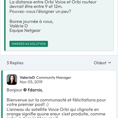
La distance entre Orbi Voice et Orbi routeur
devrait être entre 9 et 12m.
Pouvez-vous l'éloigner un peu?
Bonne journée à vous,
Valérie D
Equipe Netgear
MARKED AS SOLUTION
3 Replies
Oldest
Replies sort
ValerieD
Community Manager
Nov 05, 2019
Bonjour
fdarnis
,
Bienvenue sur la communauté et félicitations pour
votre premier post! :)
L'anneau du satellite Voice Orbi qui clignote en
orange signifie quune ereur s'est produite, comme