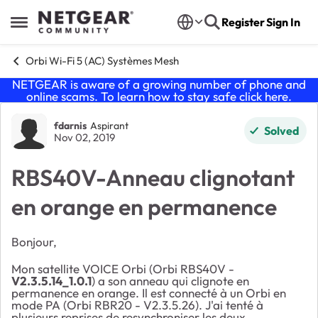
Skip to content
Register
Sign In
Open Side Menu
Orbi Wi-Fi 5 (AC) Systèmes Mesh
NETGEAR is aware of a growing number of phone and
online scams. To learn how to stay safe click
here
.
Forum Discussion
fdarnis
Aspirant
Solved
Nov 02, 2019
RBS40V-Anneau clignotant
en orange en permanence
Bonjour,
Mon satellite
VOICE
Orbi (Orbi RBS40V -
V2.3.5.14_1.0.1
) a son anneau qui clignote en
permanence en orange. Il est connecté à un Orbi en
mode PA (Orbi RBR20 -
V2.3.5.26
). J'ai tenté à
plusieurs reprises de resynchroniser les deux