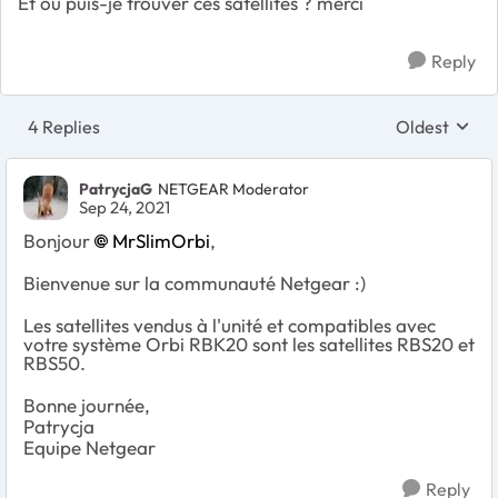
Et où puis-je trouver ces satellites ? merci
Reply
4 Replies
Oldest
Replies sort
PatrycjaG
NETGEAR Moderator
Sep 24, 2021
Bonjour
MrSlimOrbi
,
Bienvenue sur la communauté Netgear :)
Les satellites vendus à l'unité et compatibles avec
votre système Orbi RBK20 sont les satellites RBS20 et
RBS50.
Bonne journée,
Patrycja
Equipe Netgear
Reply