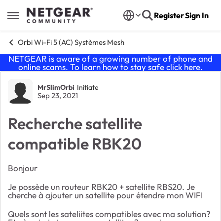
Skip to content
Register
Sign In
Open Side Menu
Orbi Wi-Fi 5 (AC) Systèmes Mesh
NETGEAR is aware of a growing number of phone and
online scams. To learn how to stay safe click
here
.
Forum Discussion
MrSlimOrbi
Initiate
Sep 23, 2021
Recherche satellite
compatible RBK20
Bonjour
Je possède un routeur RBK20 + satellite RBS20. Je
cherche à ajouter un satellite pour étendre mon WIFI
Quels sont les sateliites compatibles avec ma solution?