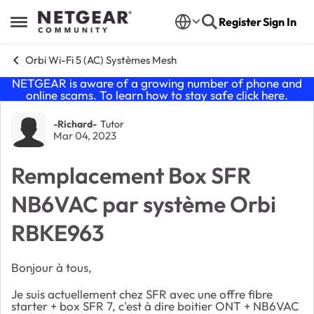
Skip to content
Register
Sign In
Open Side Menu
Orbi Wi-Fi 5 (AC) Systèmes Mesh
NETGEAR is aware of a growing number of phone and
online scams. To learn how to stay safe click
here
.
Forum Discussion
-Richard-
Tutor
Mar 04, 2023
Remplacement Box SFR
NB6VAC par système Orbi
RBKE963
Bonjour à tous,
Je suis actuellement chez SFR avec une offre fibre
starter + box SFR 7, c'est à dire boitier ONT + NB6VAC