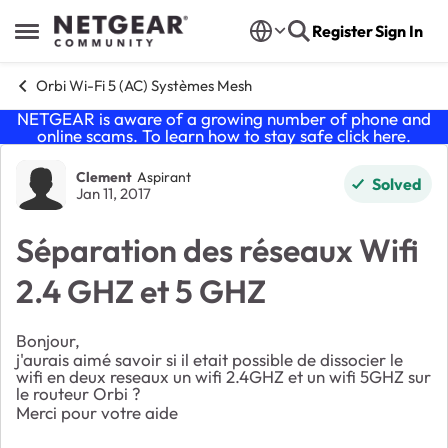
Skip to content
Register
Sign In
Open Side Menu
Orbi Wi-Fi 5 (AC) Systèmes Mesh
NETGEAR is aware of a growing number of phone and
online scams. To learn how to stay safe click
here
.
Forum Discussion
Clement
Aspirant
Solved
Jan 11, 2017
Séparation des réseaux Wifi
2.4 GHZ et 5 GHZ
Bonjour,
j'aurais aimé savoir si il etait possible de dissocier le
wifi en deux reseaux un wifi 2.4GHZ et un wifi 5GHZ sur
le routeur Orbi ?
Merci pour votre aide