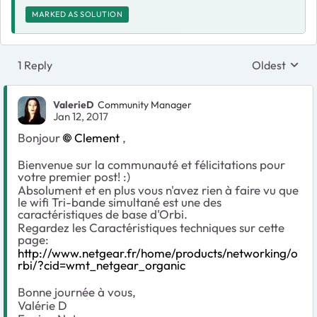
MARKED AS SOLUTION
1 Reply
Oldest
Replies sort
ValerieD
Community Manager
Jan 12, 2017
Bonjour
Clement
,
Bienvenue sur la communauté et félicitations pour
votre premier post! :)
Absolument et en plus vous n'avez rien à faire vu que
le wifi Tri-bande simultané est une des
caractéristiques de base d'Orbi.
Regardez les Caractéristiques techniques sur cette
page:
http://www.netgear.fr/home/products/networking/o
rbi/?cid=wmt_netgear_organic
Bonne journée à vous,
Valérie D