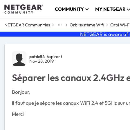
Skip to content
COMMUNITY
MY NETGEAR
NETGEAR Communities
Orbi système Wifi
Orbi Wi-F
NETGEAR is aware of a
Forum Discussion
patdc54
Aspirant
Nov 28, 2019
Séparer les canaux 2.4GHz 
Bonjour,
Il faut que je sépare les canaux WiFi 2,4 et 5GHz sur 
Merci