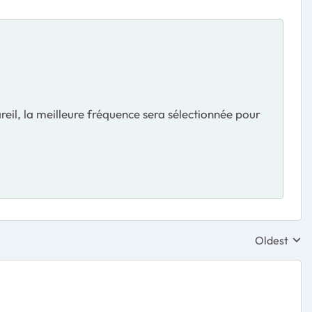
eil, la meilleure fréquence sera sélectionnée pour
Oldest
Replies sor