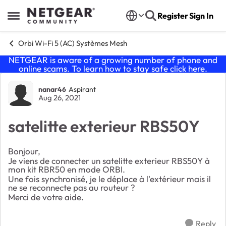
Skip to content
Register
Sign In
Open Side Menu
Orbi Wi-Fi 5 (AC) Systèmes Mesh
NETGEAR is aware of a growing number of phone and
online scams. To learn how to stay safe click
here
.
Forum Discussion
nanar46
Aspirant
Aug 26, 2021
satelitte exterieur RBS50Y
Bonjour,
Je viens de connecter un satelitte exterieur RBS50Y à
mon kit RBR50 en mode ORBI.
Une fois synchronisé, je le déplace à l'extérieur mais il
ne se reconnecte pas au routeur ?
Merci de votre aide.
Reply