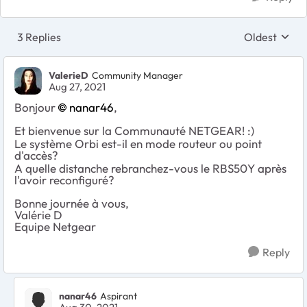
3 Replies
Oldest
Replies sort
ValerieD
Community Manager
Aug 27, 2021
Bonjour
nanar46
,
Et bienvenue sur la Communauté NETGEAR! :)
Le système Orbi est-il en mode routeur ou point
d'accès?
A quelle distanche rebranchez-vous le RBS50Y après
l'avoir reconfiguré?
Bonne journée à vous,
Valérie D
Equipe Netgear
Reply
nanar46
Aspirant