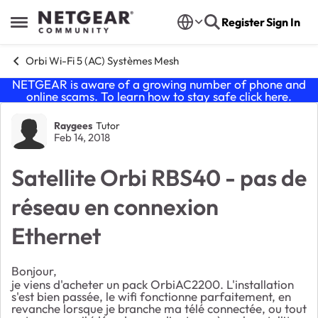
Skip to content
Register
Sign In
Open Side Menu
Orbi Wi-Fi 5 (AC) Systèmes Mesh
NETGEAR is aware of a growing number of phone and
online scams. To learn how to stay safe click
here
.
Forum Discussion
Raygees
Tutor
Feb 14, 2018
Satellite Orbi RBS40 - pas de
réseau en connexion
Ethernet
Bonjour,
je viens d'acheter un pack OrbiAC2200. L'installation
s'est bien passée, le wifi fonctionne parfaitement, en
revanche lorsque je branche ma télé connectée, ou tout