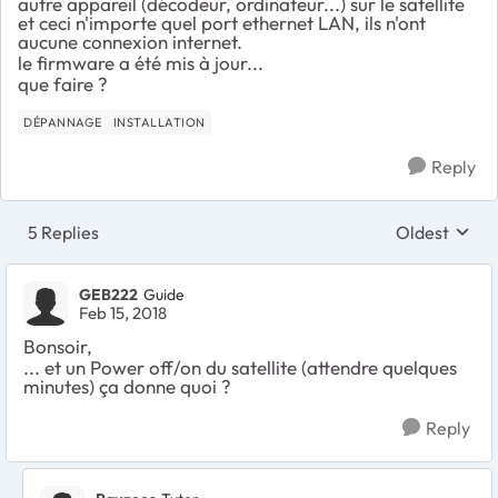
autre appareil (décodeur, ordinateur...) sur le satellite
et ceci n'importe quel port ethernet LAN, ils n'ont
aucune connexion internet.
le firmware a été mis à jour...
que faire ?
DÉPANNAGE
INSTALLATION
Reply
5 Replies
Oldest
Replies sort
GEB222
Guide
Feb 15, 2018
Bonsoir,
... et un Power off/on du satellite (attendre quelques
minutes) ça donne quoi ?
Reply