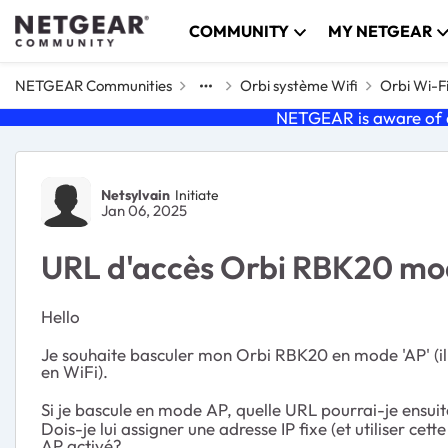
Skip to content
COMMUNITY
MY NETGEAR
NETGEAR Communities
Orbi système Wifi
Orbi Wi-F
NETGEAR is aware of a
Forum Discussion
Netsylvain
Initiate
Jan 06, 2025
URL d'accès Orbi RBK20 mo
Hello
Je souhaite basculer mon Orbi RBK20 en mode 'AP' (il
en WiFi).
Si je bascule en mode AP, quelle URL pourrai-je ensuit
Dois-je lui assigner une adresse IP fixe (et utiliser c
AP activé?