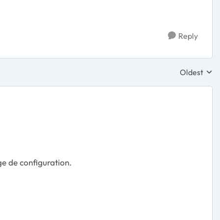
Reply
Oldest
Replies sor
age de configuration.