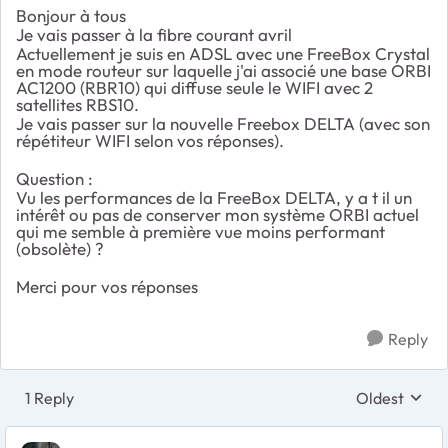
Bonjour à tous
Je vais passer à la fibre courant avril
Actuellement je suis en ADSL avec une FreeBox Crystal
en mode routeur sur laquelle j'ai associé une base ORBI
AC1200 (RBR10) qui diffuse seule le WIFI avec 2
satellites RBS10.
Je vais passer sur la nouvelle Freebox DELTA (avec son
répétiteur WIFI selon vos réponses).
Question :
Vu les performances de la FreeBox DELTA, y a t il un
intérêt ou pas de conserver mon système ORBI actuel
qui me semble à première vue moins performant
(obsolète) ?
Merci pour vos réponses
Reply
1 Reply
Oldest
Replies sort