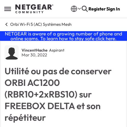
Skip to content
Register
Sign In
Open Side Menu
Orbi Wi-Fi 5 (AC) Systèmes Mesh
NETGEAR is aware of a growing number of phone and
online scams. To learn how to stay safe click
here
.
Forum Discussion
VincentHache
Aspirant
Mar 30, 2022
Utilité ou pas de conserver
ORBI AC1200
(RBR10+2xRBS10) sur
FREEBOX DELTA et son
répétiteur