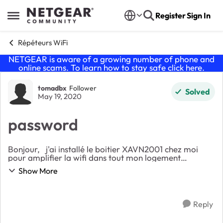
Skip to content
Register
Sign In
Open Side Menu
Répéteurs WiFi
NETGEAR is aware of a growing number of phone and
online scams. To learn how to stay safe click
here
.
Forum Discussion
tomadbx
Follower
Solved
May 19, 2020
password
Bonjour, j'ai installé le boitier XAVN2001 chez moi
pour amplifier la wifi dans tout mon logement
cependant j'ai bien un code sur mon boitier wifi mais je
Show More
n'ai pas de mot de passe pas sur le boit...
Reply