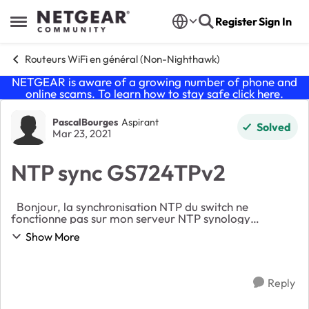
Skip to content
Register
Sign In
Open Side Menu
Routeurs WiFi en général (Non-Nighthawk)
NETGEAR is aware of a growing number of phone and
online scams. To learn how to stay safe click
here
.
Forum Discussion
PascalBourges
Aspirant
Solved
Mar 23, 2021
NTP sync GS724TPv2
Bonjour, la synchronisation NTP du switch ne
fonctionne pas sur mon serveur NTP synology
RT2600AC. J'ai un request timeout. Les deux appareils
Show More
sont sur le même réseau et le switch ping bien le se...
Reply