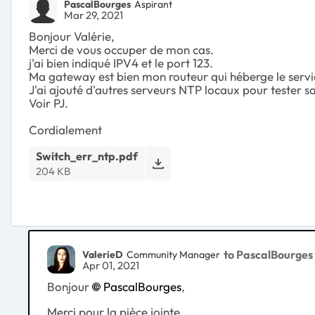
PascalBourges
Aspirant
Mar 29, 2021
Bonjour Valérie,
Merci de vous occuper de mon cas.
j'ai bien indiqué IPV4 et le port 123.
Ma gateway est bien mon routeur qui héberge le serv
J'ai ajouté d'autres serveurs NTP locaux pour tester san
Voir PJ.
Cordialement
Switch_err_ntp.pdf
204 KB
to PascalBourges
ValerieD
Community Manager
Apr 01, 2021
Bonjour
PascalBourges
,
Merci pour la pièce jointe.