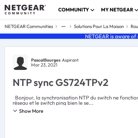
Skip to content
COMMUNITY
MY NETGEAR
NETGEAR Communities
Solutions Pour La Maison
Rou
NETGEAR is aware of a
Forum Discussion
PascalBourges
Aspirant
Mar 23, 2021
NTP sync GS724TPv2
Bonjour, la synchronisation NTP du switch ne fonctionne pas sur mon serveur NTP synology RT2600AC. J'ai un request timeout. Les deux appareils sont sur le même
réseau et le switch ping bien le se...
Show More