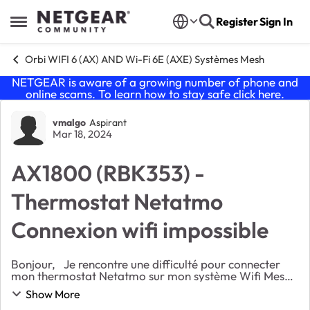
Skip to content
Register
Sign In
Open Side Menu
Orbi WIFI 6 (AX) AND Wi-Fi 6E (AXE) Systèmes Mesh
NETGEAR is aware of a growing number of phone and
online scams. To learn how to stay safe click
here
.
Forum Discussion
vmalgo
Aspirant
Mar 18, 2024
AX1800 (RBK353) -
Thermostat Netatmo
Connexion wifi impossible
Bonjour, Je rencontre une difficulté pour connecter
mon thermostat Netatmo sur mon système Wifi Mesh
Orbi AX1800. J'ai pour le moment du basculer sur le
Show More
wifi de ma livebox avec lequel la connexio...