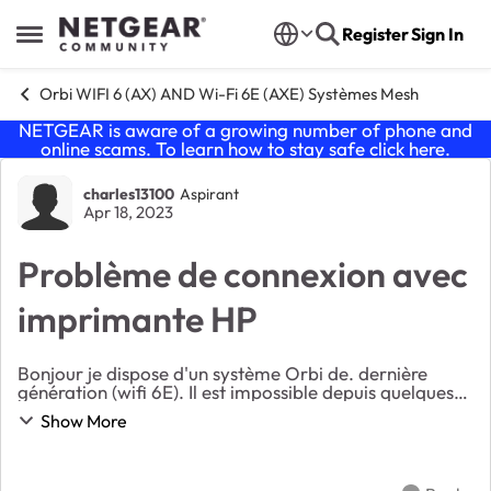
Skip to content
Register
Sign In
Open Side Menu
Orbi WIFI 6 (AX) AND Wi-Fi 6E (AXE) Systèmes Mesh
NETGEAR is aware of a growing number of phone and
online scams. To learn how to stay safe click
here
.
Forum Discussion
charles13100
Aspirant
Apr 18, 2023
Problème de connexion avec
imprimante HP
Bonjour je dispose d'un système Orbi de. dernière
génération (wifi 6E). Il est impossible depuis quelques
temps d'imprimer (HP officejet pro 8730). Le statut de
Show More
l'imprimante apparaît déconnecté. Je...