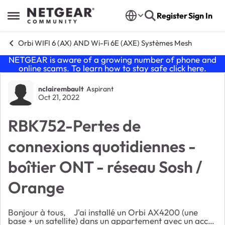
Skip to content
Register
Sign In
Open Side Menu
Orbi WIFI 6 (AX) AND Wi-Fi 6E (AXE) Systèmes Mesh
NETGEAR is aware of a growing number of phone and
online scams. To learn how to stay safe click
here
.
Forum Discussion
nclairembault
Aspirant
Oct 21, 2022
RBK752-Pertes de
connexions quotidiennes -
boîtier ONT - réseau Sosh /
Orange
Bonjour à tous, J'ai installé un Orbi AX4200 (une
base + un satellite) dans un appartement avec un accès