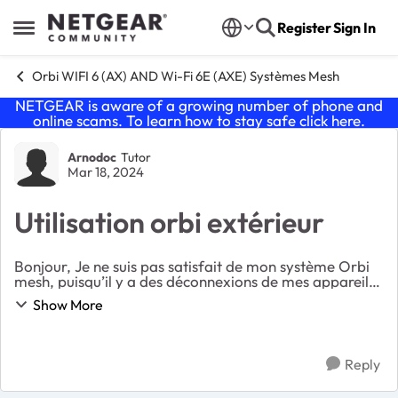
Skip to content
Register
Sign In
Open Side Menu
Orbi WIFI 6 (AX) AND Wi-Fi 6E (AXE) Systèmes Mesh
NETGEAR is aware of a growing number of phone and
online scams. To learn how to stay safe click
here
.
Forum Discussion
Arnodoc
Tutor
Mar 18, 2024
Utilisation orbi extérieur
Bonjour, Je ne suis pas satisfait de mon système Orbi
mesh, puisqu’il y a des déconnexions de mes appareils
très fréquentes en particulier, suite à des
Show More
rafraîchissements des satellites les uns avec l...
Reply