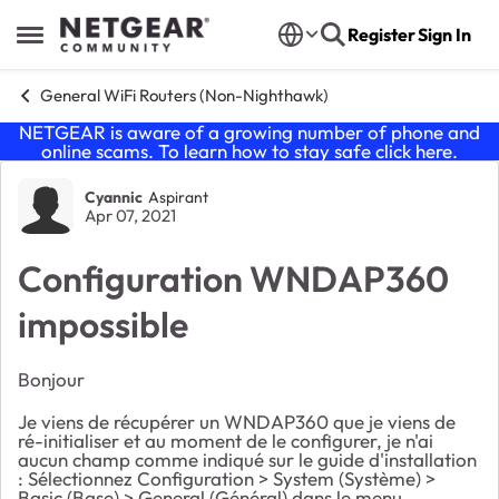
Skip to content
Register
Sign In
Open Side Menu
General WiFi Routers (Non-Nighthawk)
NETGEAR is aware of a growing number of phone and
online scams. To learn how to stay safe click
here
.
Forum Discussion
Cyannic
Aspirant
Apr 07, 2021
Configuration WNDAP360
impossible
Bonjour
Je viens de récupérer un WNDAP360 que je viens de
ré-initialiser et au moment de le configurer, je n'ai
aucun champ comme indiqué sur le guide d'installation
:
Sélectionnez
Configuration > System
(Système)
>
Basic
(Base)
>
General
(Général) dans le menu.