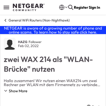
Skip to content
Register
Sign In
Open Side Menu
General WiFi Routers (Non-Nighthawk)
NETGEAR is aware of a growing number of phone and
online scams. To learn how to stay safe click
here
.
Forum Discussion
HAZG
Follower
Feb 02, 2022
zwei WAX 214 als "WLAN-
Brücke" nutzen
Hallo zusammen! Wir nutzen einen WAX214 um zwei
Rechner per WLAN mit dem Firmennetz zu verbinden.
Jetzt wollen wir an den beiden Rechnern auch
Show More
zusätzlich IP-Telefone unabhängig von den Rechnern
inst...