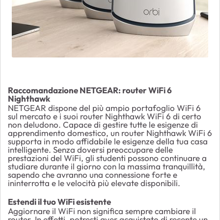
Raccomandazione NETGEAR: router WiFi 6
Nighthawk
NETGEAR dispone del più ampio portafoglio WiFi 6
sul mercato e i suoi router Nighthawk WiFi 6 di certo
non deludono. Capace di gestire tutte le esigenze di
apprendimento domestico, un router Nighthawk WiFi 6
supporta in modo affidabile le esigenze della tua casa
intelligente. Senza doversi preoccupare delle
prestazioni del WiFi, gli studenti possono continuare a
studiare durante il giorno con la massima tranquillità,
sapendo che avranno una connessione forte e
ininterrotta e le velocità più elevate disponibili.
Estendi il tuo WiFi esistente
Aggiornare il WiFi non significa sempre cambiare il
router. In effetti, potresti aver acquistato di recente un