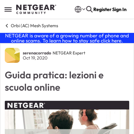
Skip to content
Register
Sign In
Open Side Menu
Orbi (AC) Mesh Systems
NETGEAR is aware of a growing number of phone and
online scams. To learn how to stay safe click
here
.
Forum Discussion
serenacorrado
NETGEAR Expert
Oct 19, 2020
Guida pratica: lezioni e
scuola online