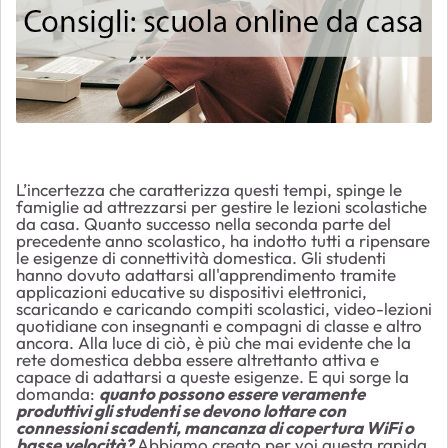
L’incertezza che caratterizza questi tempi, spinge le
famiglie ad attrezzarsi per gestire le lezioni scolastiche
da casa. Quanto successo nella seconda parte del
precedente anno scolastico, ha indotto tutti a ripensare
le esigenze di connettività domestica. Gli studenti
hanno dovuto adattarsi all'apprendimento tramite
applicazioni educative su dispositivi elettronici,
scaricando e caricando compiti scolastici, video-lezioni
quotidiane con insegnanti e compagni di classe e altro
ancora. Alla luce di ciò, è più che mai evidente che la
rete domestica debba essere altrettanto attiva e
capace di adattarsi a queste esigenze. E qui sorge la
domanda:
quanto possono essere veramente
produttivi gli studenti se devono lottare con
connessioni scadenti, mancanza di copertura WiFi o
basse velocità?
Abbiamo creato per voi questa rapida