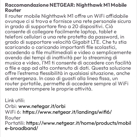
Raccomandazione NETGEAR: Nighthawk M1 Mobile
Router
Il router mobile Nighthawk M1 offre un WiFi affidabile
ovunque ci si trova e fornisce una rete personale sicura
in grado di supportare fino a 20 dispositivi. Ciò
consente di collegare facilmente laptop, tablet e
telefoni cellulari a una rete protetta da password, in
grado di supportare velocità Gigabit LTE. Che tu stia
scaricando o caricando importanti file scolastici,
accedendo a file multimediali e video o semplicemente
avendo dei tempi di inattività per lo streaming di
musica e video, l'M1 ti consente di accedere con facilità
a file e app ad alto contenuto di dati. Questa soluzione
offre l’estrema flessibilità in qualsiasi situazione, anche
di emergenza. In caso di guasti alla linea fissa, un
router portatile, permette di accedere sempre al WiFi
senza interrompere le proprie attività.
Link utili:
Orbi:
www.netegar.it/orbi
WiFi 6:
https://www.netgear.it/landings/wifi6/
Router
Portatili:
https://www.netgear.it/home/products/mobil
e-broadband/