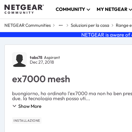
Skip to content
COMMUNITY
MY NETGEAR
NETGEAR Communities
Soluzioni per la casa
Range ex
NETGEAR is aware of a
Forum Discussion
tabs78
Aspirant
Dec 27, 2018
ex7000 mesh
buongiorno, ho ordinato l'ex7000 ma non ho ben presente la tecnologia mesh. io ho in casa un router tim hub e
due. la tecnologia mesh posso uti...
Show More
INSTALLAZIONE