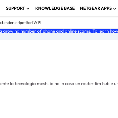
SUPPORT
KNOWLEDGE BASE
NETGEAR APPS
tender e ripetitori WiFi
 growing number of phone and online scams. To learn how t
 un extender wrtp2000, l'ex7000 si posizionerà tra i