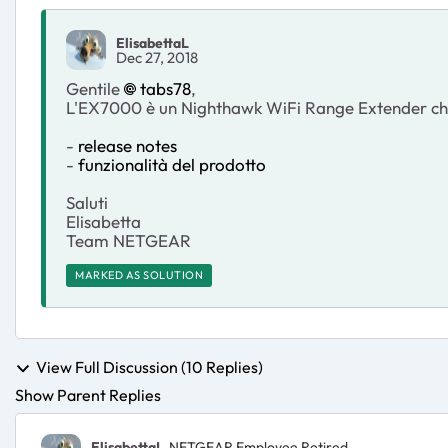
ElisabettaL
Dec 27, 2018
Gentile
tabs78
,
L'EX7000 è un Nighthawk WiFi Range Extender che 
-
release notes
-
funzionalità del prodotto
Saluti
Elisabetta
Team NETGEAR
MARKED AS SOLUTION
View Full Discussion (10 Replies)
Show Parent Replies
ElisabettaL
NETGEAR Employee Retired