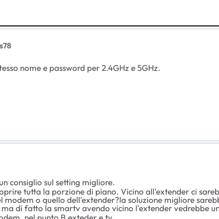
bs78
 stesso nome e password per 2.4GHz e 5GHz.
n consiglio sul setting migliore.
oprire tutta la porzione di piano. Vicino all'extender ci sare
del modem o quello dell'extender?la soluzione migliore sare
 ma di fatto la smartv avendo vicino l'extender vedrebbe un
odem, nel punto B exteder e tv.