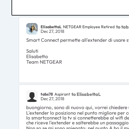
to ta
ElisabettaL
NETGEAR Employee Retired
Dec 27, 2018
Smart Connect permette all'extender di usare
Saluti
Elisabetta
Team NETGEAR
to ElisabettaL
tabs78
Aspirant
Dec 27, 2018
buongiorno, sono di nuovo qui, vorrei chiedere u
L'extender lo posiziono nel punto migliore per c
lo smartconnect la tv si connetterebbe al wifi 
che riceve l'extender e salterebbe un passaggio
Non so se mi sono spiegato: nel punto A ho il m