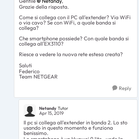
Gentile
Netandy
,
Grazie della risposta.
Come si collega con il PC all'extender? Via WiFi
o via cavo? Se con WiFi, a quale banda si
collega?
Che smartphone possiede? Con quale banda si
collega all'EX3110?
Riesce a vedere la nuova rete estesa creata?
Saluti
Federico
Team NETGEAR
Reply
Netandy
Tutor
Apr 15, 2019
Il pc si collega all'extender in banda 2. Lo sto
usando in questo momento e funziona
benissimo.
Lo smartphone è un Huawei 9 lite , vede la