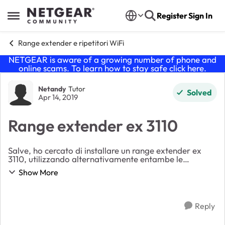
Skip to content
Register
Sign In
Open Side Menu
Range extender e ripetitori WiFi
NETGEAR is aware of a growing number of phone and
online scams. To learn how to stay safe click
here
.
Forum Discussion
Netandy
Tutor
Solved
Apr 14, 2019
Range extender ex 3110
Salve, ho cercato di installare un range extender ex
3110, utilizzando alternativamente entambe le
procedure suggerite. Tutto bene, ma quando inserisco
Show More
la password del router (Fastweb), mi viene dett...
Reply