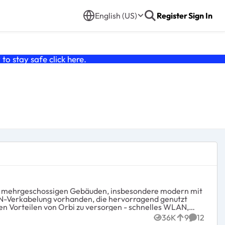
English (US)
Register
Sign In
o stay safe click
here
.
n Vorteilen von Orbi zu versorgen - schnelles WLAN,
36K
9
12
Views
likes
Comment
einen Kauf von