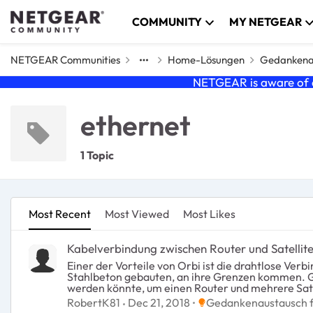
Skip to content
COMMUNITY
MY NETGEAR
NETGEAR Communities
Home-Lösungen
Gedankenau
NETGEAR is aware of a
ethernet
1 Topic
Most Recent
Most Viewed
Most Likes
Kabelverbindung zwischen Router und Satellite
Einer der Vorteile von Orbi ist die drahtlose Verbindung zwischen Router und Satelliten. Auch
Stahlbeton gebauten, an ihre Grenzen kommen. Gerade in diesen modernen Gebäuden ist häufig bereits eine LAN-Verkabelung vorhanden, die hervorragend genutzt
werden könnte, um einen Router und mehrere Sate
einfache Einrichtung, Design, das sich nicht in der Besenkammer verstecken muss. Um dies zu 
Place Gedankenaustaus
RobertK81
Dec 21, 2018
Gedankenaustausch f
unterstützt werden, in Sachen Hardware sind die Orbi Router und Sat