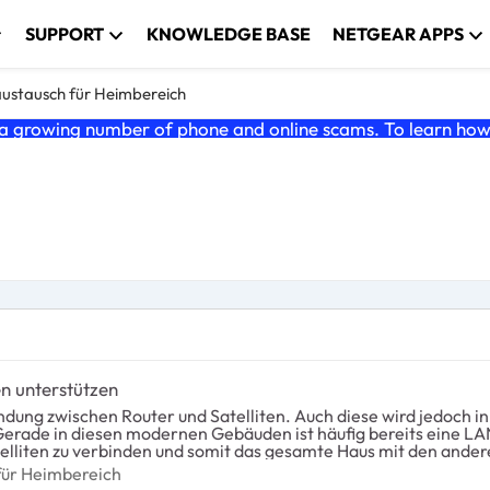
SUPPORT
KNOWLEDGE BASE
NETGEAR APPS
stausch für Heimbereich
 growing number of phone and online scams. To learn how t
n unterstützen
 diese wird jedoch in mehrgeschossigen Gebäuden, insbesondere modern mit
lliten zu verbinden und somit das gesamte Haus mit den andere
ermöglichen, müsste eine solche Verbindung jedoch softwaremäßig
ch für Heimbereich
ür Heimbereich
elliten offensichtlich bereits ausreichend ausgerüstet. Ich persönlich würde erst dann 