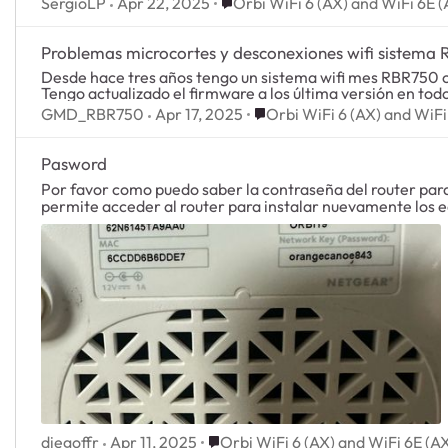
Place Orbi WiFi 6 (AX) and WiFi
SergioLP
Apr 22, 2025
Orbi WiFi 6 (AX) and WiFi 6E
Problemas microcortes y desconexiones wifi sistema
Desde hace tres años tengo un sistema wifi mes RBR750 con
Tengo actualizado el firmware a los última versión en tod
Place Orbi WiFi 6 (AX) and 
GMD_RBR750
Apr 17, 2025
Orbi WiFi 6 (AX) and WiF
Pasword
Por favor como puedo saber la contraseña del router para
permite acceder al router para instalar nuevamente los 
Place Orbi WiFi 6 (AX) and WiFi 6
diegoffr
Apr 11, 2025
Orbi WiFi 6 (AX) and WiFi 6E (