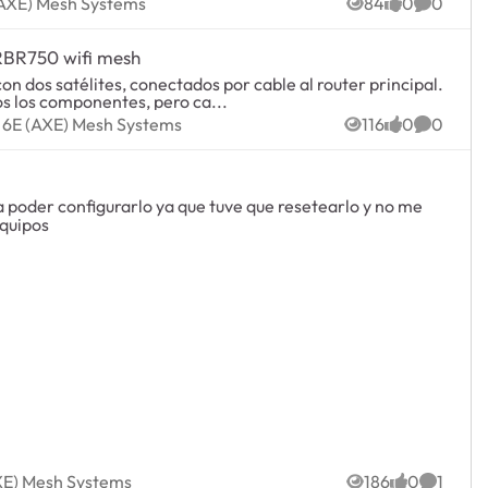
 6E (AXE) Mesh Systems
 (AXE) Mesh Systems
84
0
0
Views
likes
Commen
 RBR750 wifi mesh
 dos satélites, conectados por cable al router principal.
os los componentes, pero ca...
WiFi 6E (AXE) Mesh Systems
i 6E (AXE) Mesh Systems
116
0
0
Views
likes
Commen
 poder configurarlo ya que tuve que resetearlo y no me
equipos
E (AXE) Mesh Systems
AXE) Mesh Systems
186
0
1