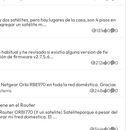
Views
likes
Commen
agregar un satélite m...
ems
181
0
0
Views
likes
Commen
rsión de firmware v2.7.5.6...
212
0
0
Views
likes
Commen
 Netgear Orbi RBE970 en toda la red doméstica. Gracias
h Systems
ystems
248
0
0
Views
likes
Commen
ene en el Router
que tengo con Pepephone es bastante bueno, queria mejorar mi tred domestica. El ...
s
346
0
0