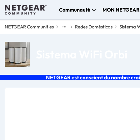
Skip to content
Communauté
MON NETGEAR
NETGEAR Communities
Redes Domésticas
Sistema W
Sistema WiFi Orbi
NETGEAR est conscient du nombre croiss