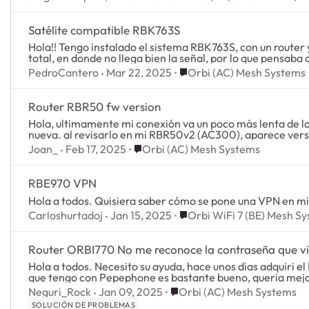
Satélite compatible RBK763S
Hola!! Tengo instalado el sistema RBK763S, con un router y dos satélites, pero hay lugares de la casa, son 4 pisos en
total, en donde no llega bien la señal, por lo que pensaba 
Place Orbi (AC) Mesh Syst
PedroCantero
Mar 22, 2025
Orbi (AC) Mesh Systems
Router RBR50 fw version
Hola, ultimamente mi conexión va un poco más lenta de lo habitual y he revisado si existía alguna version de fw
nueva. al revisarlo en mi RBR50v2 (AC300), aparece ve
Place Orbi (AC) Mesh Systems
Joan_
Feb 17, 2025
Orbi (AC) Mesh Systems
RBE970 VPN
Hola a todos. Quisiera saber cómo se pone una VPN en mi
Place Orbi WiFi 7 (BE) Mes
Carloshurtadoj
Jan 15, 2025
Orbi WiFi 7 (BE) Mesh S
Router ORBI770 No me reconoce la contraseña que vi
Hola a todos. Necesito su ayuda, hace unos dias adquiri el Router ORBI770 (Y un satelite) Sateliteporque a pesar del
Place Orbi (AC) Mesh System
Neguri_Rock
Jan 09, 2025
Orbi (AC) Mesh Systems
SOLUCIÓN DE PROBLEMAS