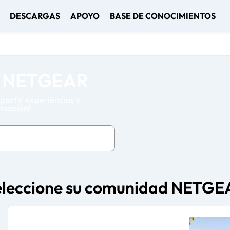
DESCARGAS
APOYO
BASE DE CONOCIMIENTOS
ad NETGEAR
partir experiencias y
rsación!
eleccione su comunidad NETGE
Featured Places