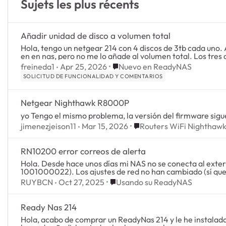
Sujets les plus récents
Añadir unidad de disco a volumen total
Hola, tengo un netgear 214 con 4 discos de 3tb cada uno.
en en nas, pero no me lo añade al volumen total. Los tres d
Place Nuevo en ReadyNAS
freineda1
Apr 25, 2026
Nuevo en ReadyNAS
SOLICITUD DE FUNCIONALIDAD Y COMENTARIOS
Netgear Nighthawk R8000P
yo Tengo el mismo problema, la versión del firmware sig
Place Routers WiFi Nighth
jimenezjeison11
Mar 15, 2026
Routers WiFi Nighthawk
RN10200 error correos de alerta
Hola. Desde hace unos días mi NAS no se conecta al exter
1001000022). Los ajustes de red no han cambiado (sí que 
Place Usando su ReadyNAS
RUYBCN
Oct 27, 2025
Usando su ReadyNAS
Ready Nas 214
Hola, acabo de comprar un ReadyNas 214 y le he instalado 3 