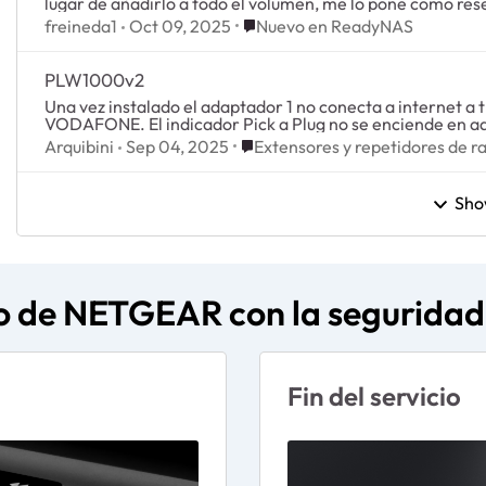
lugar de añadirlo a todo el volumen, me lo pone como res
Place Nuevo en ReadyNAS
freineda1
Oct 09, 2025
Nuevo en ReadyNAS
PLW1000v2
Una vez instalado el adaptador 1 no conecta a internet 
VODAFONE. El indicador Pick a Plug no se enciende en a
Place Extensores y repetidores d
Arquibini
Sep 04, 2025
Extensores y repetidores de r
Sho
 de NETGEAR con la seguridad 
Fin del servicio