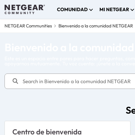
Skip to content
COMUNIDAD
MI NETGEAR
NETGEAR Communities
Bienvenido a la comunidad NETGEAR
Bienvenido a la comunid
Este es un espacio entre pares para hacer preguntas, com
apoyarnos mutuamente. Tu voz cuenta: ¡únete a la conve
S
Centro de bienvenida