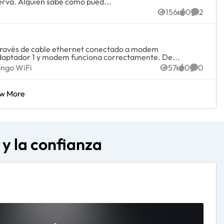
erva. Alguien sabe como pued...
156
0
2
Views
likes
Commen
a través de cable ethernet conectado a modem
daptador 1 y modem funciona correctamente. De...
e rango WiFi
ango WiFi
57
0
0
Views
likes
Commen
w More
y la confianza