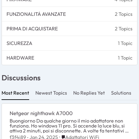
FUNZIONALITÀ AVANZATE
2 Topics
PRIMA DI ACQUISTARE
2 Topics
SICUREZZA
1 Topic
HARDWARE
1 Topic
Discussions
Most Recent
Newest Topics
No Replies Yet
Solutions
Netgear nighthawk A7000
Buongiorno Da qualche giorno il mio adattatore non
funziona. Ho windows 11 pro. Si accende la luce blu, si
attiva 2 minuti, poi si disconnette. A volte fa tentativi di
accendersi ma non va. H...
Place Adattatori WiFi
f3f4j89
Jan 24, 2025
Adattatori WiFi