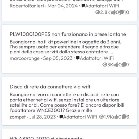
internet. Ho installato una sim della TIM c...
Place Adattatori WiFi
RobertoRanieri
Mar 04, 2024
Adattatori WiFi
2.8K
0
10
Views
likes
Commen
PLW1000100PES non funzionano in prese lontane
Buongiorno, ho il kit powerline in oggetto da 3 anni,
l'ho sempre usato per estendere il segnale tra due
piani della casa serviti dallo stesso contatore.
Improvvisamente in due dispositivi non riesco...
Place Adattatori WiFi
marcoorange
Sep 05, 2023
Adattatori WiFi
3K
0
7
Views
likes
Comme
Disco di rete da connettere via wifi
Buongiorno, vorrei connettere un disco di rete con
porta ethernet al wifi, senza installare un ulteriore
satellite orbi. Come posso fare? E' ancora disponibili
l'adattatore WNCE3001? Grazie mille
Place Adattatori WiFi
zompst
Jul 28, 2023
Adattatori WiFi
1.9K
0
3
Views
likes
Comme
WNA3100-N300 si disconnette