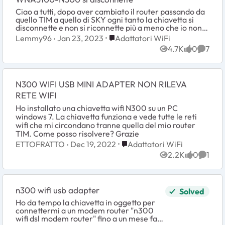
Ciao a tutti, dopo aver cambiato il router passando da
quello TIM a quello di SKY ogni tanto la chiavetta si
disconnette e non si riconnette più a meno che io non
tolga e rimetta la chiavetta. Ho pr...
Place Adattatori WiFi
Lemmy96
Jan 23, 2023
Adattatori WiFi
4.7K
0
7
Views
likes
Comme
N300 WIFI USB MINI ADAPTER NON RILEVA
RETE WIFI
Ho installato una chiavetta wifi N300 su un PC
windows 7. La chiavetta funziona e vede tutte le reti
wifi che mi circondano tranne quella del mio router
TIM. Come posso risolvere? Grazie
Place Adattatori WiFi
ETTOFRATTO
Dec 19, 2022
Adattatori WiFi
2.2K
0
1
Views
likes
Comme
n300 wifi usb adapter
Solved
Ho da tempo la chiavetta in oggetto per
connettermi a un modem router "n300
wifi dsl modem router" fino a un mese fa