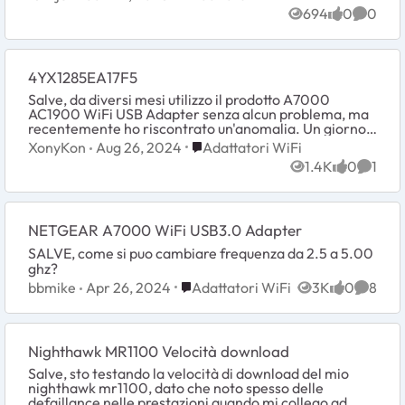
694
0
0
Views
likes
Comme
4YX1285EA17F5
Salve, da diversi mesi utilizzo il prodotto A7000
AC1900 WiFi USB Adapter senza alcun problema, ma
recentemente ho riscontrato un'anomalia. Un giorno,
accendendo il PC, ho notato di non avere più con...
Place Adattatori WiFi
XonyKon
Aug 26, 2024
Adattatori WiFi
1.4K
0
1
Views
likes
Comme
NETGEAR A7000 WiFi USB3.0 Adapter
SALVE, come si puo cambiare frequenza da 2.5 a 5.00
ghz?
Place Adattatori WiFi
bbmike
Apr 26, 2024
Adattatori WiFi
3K
0
8
Views
likes
Comme
Nighthawk MR1100 Velocità download
Salve, sto testando la velocità di download del mio
nighthawk mr1100, dato che noto spesso delle
defaillance nelle prestazioni quando mi collego ad