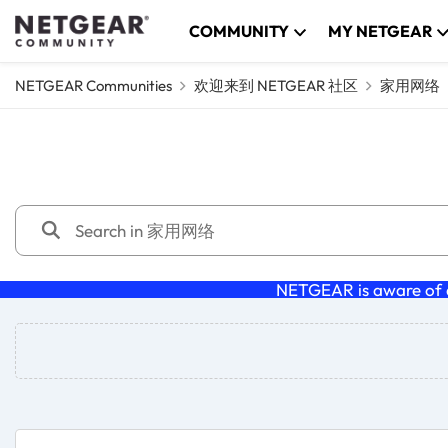
Skip to content
COMMUNITY
MY NETGEAR
NETGEAR Communities
欢迎来到 NETGEAR 社区
家用网络
家用网络
NETGEAR is aware of a