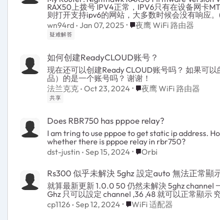
RAX50上拨号 IPV4正常，IPV6只有在设备网卡MTU设置小于等于路由器设置(1492)时才正常（很流畅） 否
则打开支持ipv6的网站，大多数时候会没有响应。(
般终端设备的MTU默认都是1500( >1492)，最主要的是移动手
Place 夜鹰 WiFi 路由器
wn94rd
Jan 07, 2025
夜鹰 WiFi 路由器
无线路由器则没有这个IPV6的问题。 是否是路由器设置的问题？ 还是NETGEAR系统对IPV6 MTU处理上的
疑难解答
Bug？ 或者不是bug(设计之内)，但是和中国电信宽带的处理不兼容？ 如果是Bug，希望基础的官方系统可以
修复。如果不是，原因是什么，刷其他的梅林固件是否可以解决。 [d@
/sys/class/net/enp6s0/mtu 1500 [d@amd ~]$ time curl -6 htt
如何创建ReadyCLOUD账号？
0m0.006s sys 0m0.006s [d@amd ~]$ sudo ip link set dev enp6s0 mtu 1492 [d@amd ~]$ cat
/sys/class/net/enp6s0/mtu 1492 [d@amd ~]$ time curl
现在还可以创建Ready CLOUD账号吗？ 如果可
location.replace(location.href.replace("https://","http://")); </script> </head> <body
品）的是一个账号吗？ 谢谢！
http-equiv="refresh" content="0;url=http://www.baid
Place 夜鹰 WiFi 路由器
法兰克克
Oct 23, 2024
夜鹰 WiFi 路由器
user 0m0.009s sys 0m0.005s
共享
Does RBR750 has pppoe relay?
I am tring to use pppoe to get static ip address. 
whether there is pppoe relay in rbr750?
Place Orbi
dst-justin
Sep 15, 2024
Orbi
Rs300 似乎未解決 5ghz 設定auto 無法正常顯示
就算最新更新 1.0.0 50 仍然未解決 5ghz chann
Ghz 只可以設定 channel ,36 ,48 就可以正常顯
Place WiFi 适配器
cp1126
Sep 12, 2024
WiFi 适配器