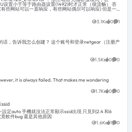
有些网站可以一直响应，有些网站偶尔可以响应) 但是一
机设备并没法修改。 另一台旧的华为WS5200
3.1K
0
1
Views
likes
Commen
amd ~]$ cat
ps://www.baidu.com ^C real 0m11.552s user
 -6 https://www.baidu.com <html> <head> <script>
以的话，告诉我怎么创建？ 这个账号和登录netgear（注册产
> <noscript><meta
u.com/"></noscript> </body> </html> real 0m0.078s
1.5K
0
0
Views
likes
Commen
However, it is always failed. That makes me wondering
1.7K
0
0
Views
likes
Commen
ssid
el 一設定auto 手機就沒法正常顯示ssid出現 只見到2.4 和6
示 究竟軟件bug 還是其他原因
1.6K
1
0
Views
like
Commen