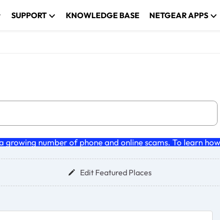
SUPPORT
KNOWLEDGE BASE
NETGEAR APPS
 growing number of phone and online scams. To learn how t
Edit Featured Places