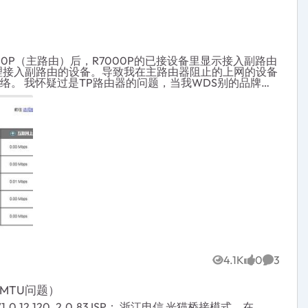
00P（主路由）后，R7000P的已接设备里显示接入副路由
管理接入副路由的设备。导致我在主路由器阻止的上网的设备
别的品牌后
其它品牌的路由器的WDS设置里有无线地址格式选择（3地
器的设备却无法获得IP。连接不上！是不是网件路由器没
供帮助，所以在这看看有没工程师帮帮忙！！！！
4.1K
0
3
Views
likes
Commen
（MTU问题）