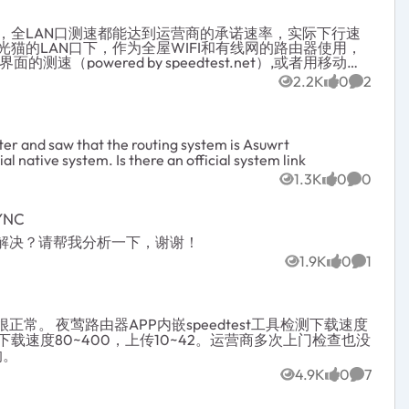
PON，全LAN口测速都能达到运营商的承诺速率，实际下行速
接在光猫的LAN口下，作为全屋WIFI和有线网的路由器使用，
（powered by speedtest.net）,或者用移动工
访问speedtest.net测速，结果都只能达到
2.2K
0
2
Views
likes
Commen
相距甚远，移动工程师表示问题应该是在路由器上，但是我搞不懂
r and saw that the routing system is Asuwrt
al native system. Is there an official system link
1.3K
0
0
Views
likes
Commen
YNC
 ，如何解决？请帮我分析一下，谢谢！
1.9K
0
1
Views
likes
Commen
很正常。 夜莺路由器APP内嵌speedtest工具检测下载速度
之后，下载速度80~400，上传10~42。运营商多次上门检查也没
的。
4.9K
0
7
Views
likes
Commen