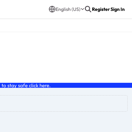
English (US)
Register
Sign In
o stay safe click
here
.