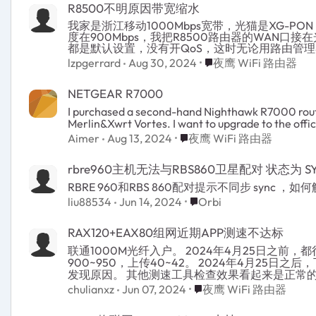
R8500不明原因带宽缩水
我家是浙江移动1000Mbps宽带，光猫是XG-
度在900Mbps，我把R8500路由器的WAN口
都是默认设置，没有开QoS，这时无论用路由管理界面的测速
程师的移动设备测速，或者电脑接路由器LAN口用浏览器
Place 夜鹰 WiFi 路由器
lzpgerrard
Aug 30, 2024
夜鹰 WiFi 路由器
500Mbps~600Mbps，与光猫LAN口速度
问题出在哪儿，麻烦各位大佬支支招
NETGEAR R7000
I purchased a second-hand Nighthawk R7000 route
Merlin&Xwrt Vortes. I want to upgrade to the offici
Place 夜鹰 WiFi 路由器
Aimer
Aug 13, 2024
夜鹰 WiFi 路由器
rbre960主机无法与RBS860卫星配对 状态为 S
RBRE 960和RBS 860配对提示不同步 sync
Place Orbi
liu88534
Jun 14, 2024
Orbi
RAX120+EAX80组网近期APP测速不达标
联通1000M光纤入户。 2024年4月25日之前，都
900~950，上传40~42。 2024年4月25日
发现原因。 其他测速工具检查效果看起来是正常
Place 夜鹰 WiFi 路由器
chulianxz
Jun 07, 2024
夜鹰 WiFi 路由器