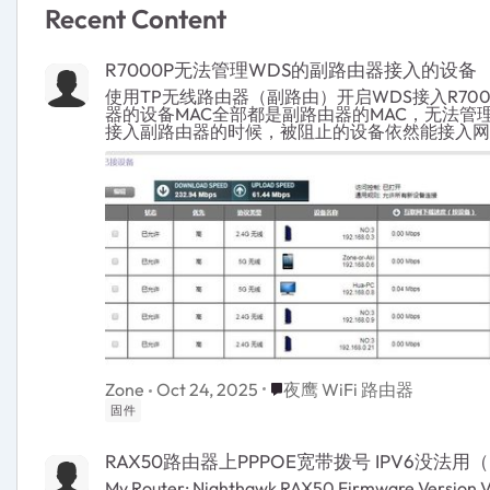
Recent Content
R7000P无法管理WDS的副路由器接入的设备
使用TP无线路由器（副路由）开启WDS接入R70
器的设备MAC全部都是副路由器的MAC，无法
接入副路由器的时候，被阻止的设备依然能接入网络。 我怀疑过是TP路由器的问题，当我WDS
是正常的，为此我查询了相关信息，我发现TP和
址和4地址） 路由器之间的通讯格式这个链接让我知道t所在！TP用的是3地址跟R7000P通讯，当我把TP改
为4地址的时候，WDS是显示成功了但接入副路由
有4地址格式啊？打电话咨询了400无法给我提
Place 夜鹰 WiFi 路由器
Zone
Oct 24, 2025
夜鹰 WiFi 路由器
固件
RAX50路由器上PPPOE宽带拨号 IPV6没法用
My Router: Nighthawk RAX50 Firmware Version V1.0.12.120_2.0.83 ISP： 浙江电信 光猫桥接模式，在