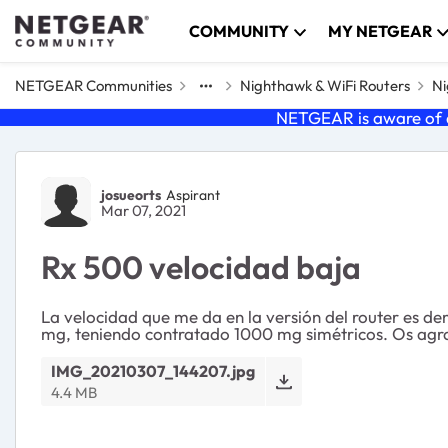
Skip to content
COMMUNITY
MY NETGEAR
NETGEAR Communities
Nighthawk & WiFi Routers
Ni
NETGEAR is aware of a
Forum Discussion
josueorts
Aspirant
Mar 07, 2021
Rx 500 velocidad baja
La velocidad que me da en la versión del router es de
mg, teniendo contratado 1000 mg simétricos. Os agr
IMG_20210307_144207.jpg
4.4 MB