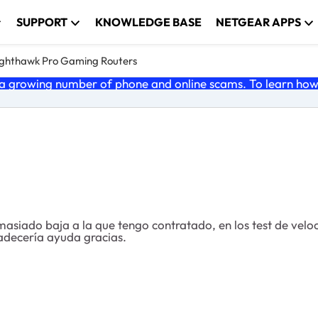
SUPPORT
KNOWLEDGE BASE
NETGEAR APPS
ghthawk Pro Gaming Routers
 growing number of phone and online scams. To learn how t
masiado baja a la que tengo contratado, en los test de vel
adecería ayuda gracias.