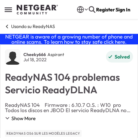
Skip to content
Register
Sign In
Open Side Menu
Usando su ReadyNAS
NETGEAR is aware of a growing number of phone and
online scams. To learn how to stay safe click
here
.
Forum Discussion
Cheeky666
Aspirant
Solved
Jul 18, 2022
ReadyNAS 104 problemas
Servicio ReadyDLNA
ReadyNAS 104 Firmware : 6.10.7 O.S. : W10 pro
Todos los discos en JBOD El servicio ReadyDLNA no
muestra los ficheros en las TV de la red.
Show More
READYNAS OS6 SUR LES MODÈLES LEGACY