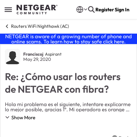
Skip to content
Register
Sign In
Open Side Menu
Routers WiFi Nighthawk (AC)
NETGEAR is aware of a growing number of phone and
online scams. To learn how to stay safe click
here
.
Forum Discussion
Franciscoj
Aspirant
May 29, 2020
Re: ¿Cómo usar los routers
de NETGEAR con fibra?
Hola mi problema es el siguiente, intentare explicarme
lo mejor posible, gracias 1º. Mi operadora es orange y
tengo fibra, una ONT como moden y un router wifi de
Show More
la misma compañia. 2º. He comprado...