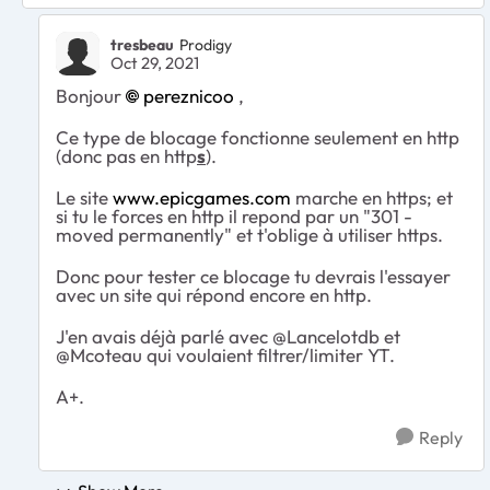
tresbeau
Prodigy
Oct 29, 2021
Bonjour
pereznicoo
,
Ce type de blocage fonctionne seulement en http
(donc pas en http
s
).
Le site
www.epicgames.com
marche en https; et
si tu le forces en http il repond par un "301 -
moved permanently" et t'oblige à utiliser https.
Donc pour tester ce blocage tu devrais l'essayer
avec un site qui répond encore en http.
J'en avais déjà parlé avec @Lancelotdb et
@Mcoteau qui voulaient filtrer/limiter YT.
A+.
Reply