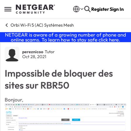
Skip to content
Register
Sign In
Open Side Menu
Orbi Wi-Fi 5 (AC) Systèmes Mesh
NETGEAR is aware of a growing number of phone and
online scams. To learn how to stay safe click
here
.
Forum Discussion
pereznicoo
Tutor
Oct 28, 2021
Impossible de bloquer des
sites sur RBR50
Bonjour,