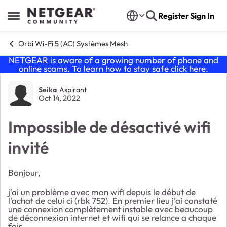
Skip to content
Register
Sign In
Open Side Menu
Orbi Wi-Fi 5 (AC) Systèmes Mesh
NETGEAR is aware of a growing number of phone and
online scams. To learn how to stay safe click
here
.
Forum Discussion
Seika
Aspirant
Oct 14, 2022
Impossible de désactivé wifi
invité
Bonjour,
j'ai un problème avec mon wifi depuis le début de
l'achat de celui ci (rbk 752). En premier lieu j'ai constaté
une connexion complètement instable avec beaucoup
de déconnexion internet et wifi qui se relance a chaque
fois.