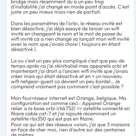
bridge mais récemment du a un peu trop
d'instabilité j'ai changé en mode point d'accès. C'est
juste un peu mieux mais rien de parfait.
Dans les paramètres de l'orbi, le réseau invité est
bien désactivé, j'ai déjà essayé de lancer un wifi
invité en changeant le nom et le mot de passe du
wifi invité ca a rien changé sa lançait mon wifi invité
avec le nom que j'avais choisi ( toujours en étant
désactivé ).
La ou c'est un peu plus compliqué c'est que peu de
temps après ca j'ai réinitialisé mes appareils orbi et
maintenant j'ai droit a l'ancien wifi invité que j'avais
créer mais qui était désactivé et en + un nouveau
wifi netgear-guest ca devient un peu bordel.. Je
comprend vraiment pas comment c'est possible ?
Mon fournisseur internet est Orange, belgique. Ma
configuration est comme ceci : Appareil Orange
relier a la base orbi (rbk752) => satellite connecté en
filaire cable cat-7 et j'ai rajouté récemment un
satellite rbs350 qui est pas en filaire.
Pour ce qui est des réseaux voisin, j'ai que 3 maisons
en face de cher moi, rien d'autre sur des centaines
de mètres.