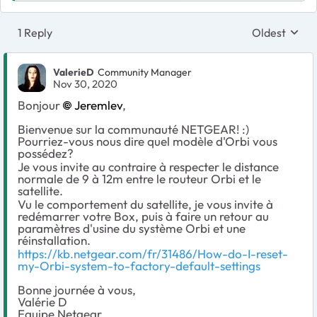
1 Reply
Oldest
Replies sort
ValerieD
Community Manager
Nov 30, 2020
Bonjour
Jeremlev
,
Bienvenue sur la communauté NETGEAR! :)
Pourriez-vous nous dire quel modèle d'Orbi vous
possédez?
Je vous invite au contraire à respecter le distance
normale de 9 à 12m entre le routeur Orbi et le
satellite.
Vu le comportement du satellite, je vous invite à
redémarrer votre Box, puis à faire un retour au
paramètres d'usine du système Orbi et une
réinstallation.
https://kb.netgear.com/fr/31486/How-do-I-reset-
my-Orbi-system-to-factory-default-settings
Bonne journée à vous,
Valérie D
Equipe Netgear