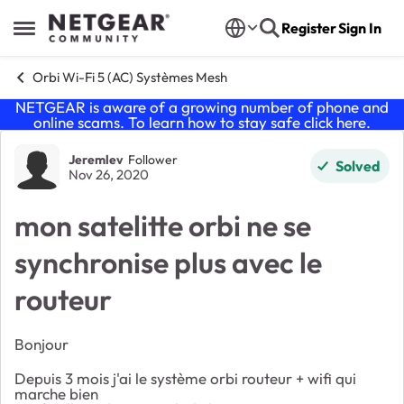
Skip to content
Register
Sign In
Open Side Menu
Orbi Wi-Fi 5 (AC) Systèmes Mesh
NETGEAR is aware of a growing number of phone and
online scams. To learn how to stay safe click
here
.
Forum Discussion
Jeremlev
Follower
Solved
Nov 26, 2020
mon satelitte orbi ne se
synchronise plus avec le
routeur
Bonjour
Depuis 3 mois j'ai le système orbi routeur + wifi qui
marche bien