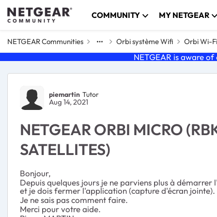
Skip to content
COMMUNITY
MY NETGEAR
NETGEAR Communities
Orbi système Wifi
Orbi Wi-F
NETGEAR is aware of a
Forum Discussion
piemartin
Tutor
Aug 14, 2021
NETGEAR ORBI MICRO (RBK
SATELLITES)
Bonjour,
Depuis quelques jours je ne parviens plus à démarrer 
et je dois fermer l'application (capture d'écran jointe).
Je ne sais pas comment faire.
Merci pour votre aide.