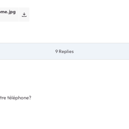
ome.jpg
9 Replies
otre téléphone?