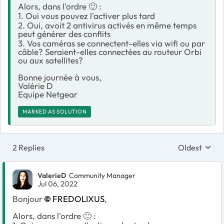
Alors, dans l'ordre
🙂
:
1. Oui vous pouvez l'activer plus tard
2. Oui, avoit 2 antivirus activés en même temps
peut générer des conflits
3. Vos caméras se connectent-elles via wifi ou par
câble? Seraient-elles connectées au routeur Orbi
ou aux satellites?
Bonne journée à vous,
Valérie D
Equipe Netgear
MARKED AS SOLUTION
2 Replies
Oldest
Replies sort
ValerieD
Community Manager
Jul 06, 2022
Bonjour
FREDOLIXUS
,
Alors, dans l'ordre
🙂
: