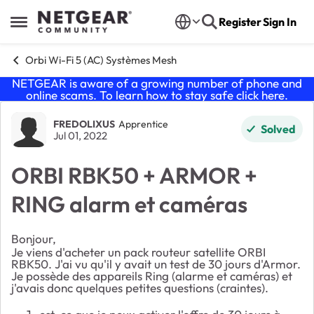
Skip to content
Register
Sign In
Open Side Menu
Orbi Wi-Fi 5 (AC) Systèmes Mesh
NETGEAR is aware of a growing number of phone and
online scams. To learn how to stay safe click
here
.
Forum Discussion
FREDOLIXUS
Apprentice
Solved
Jul 01, 2022
ORBI RBK50 + ARMOR +
RING alarm et caméras
Bonjour,
Je viens d'acheter un pack routeur satellite ORBI
RBK50. J'ai vu qu'il y avait un test de 30 jours d'Armor.
Je possède des appareils Ring (alarme et caméras) et
j'avais donc quelques petites questions (craintes).