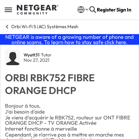
Skip to content
Register
Sign In
Open Side Menu
Orbi Wi-Fi 5 (AC) Systèmes Mesh
NETGEAR is aware of a growing number of phone and
online scams. To learn how to stay safe click
here
.
Forum Discussion
Wyatt31
Tutor
Nov 27, 2021
ORBI RBK752 FIBRE
ORANGE DHCP
Bonjour à tous,
J'ai besoin d'aide
Je viens d'acquérir le RBK752, routeur sur ONT FIBRE
ORANGE DHCP - TV ORANGE Activée
Internet fonctionne à merveille
Cependant, je n'arrive pas à mettre en marche mes