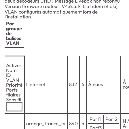
deux décodeurs UHD : Message Livebox non reconnu
Version firmware routeur
V4.6.5.14 (sat idem et oki)
VLAN configurés automatiquement lors de
l'installation
Par
groupe
de
balises
VLAN
Activer
Nom
ID
VLAN
À
l'Internet
832
6
À nous
Priorité
no
Ports
filaires
Sans fil
Port1
Port2
N 
orange_france_tv
840
5
A
Port3