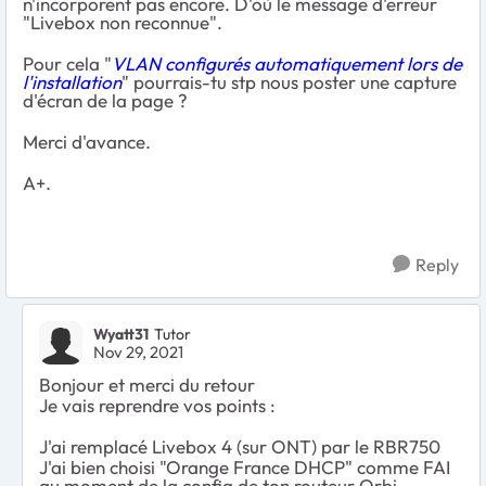
n'incorporent pas encore. D'où le message d'erreur
"
Livebox non reconnue
".
Pour cela "
VLAN configurés automatiquement lors de
l'installation
" pourrais-tu stp nous poster une capture
d'écran de la page ?
Merci d'avance.
A+.
Reply
Wyatt31
Tutor
Nov 29, 2021
Bonjour et merci du retour
Je vais reprendre vos points :
J'ai remplacé Livebox 4 (sur ONT) par le RBR750
J'ai bien choisi
"Orange France DHCP" comme FAI
au moment de la config de ton routeur Orbi