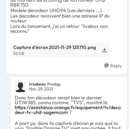
RBR750
Modele decodeur UHD94 (Les derniers ...)
Les decodeur recoivent bien une adresse IP du
routeur
Lors du lancement, j'ai un retour "livebox non
reconnu"
Capture d’écran 2021-11-29 125710.png
55 KB
Reply
tresbeau
Prodigy
Nov 29, 2021
Donc ton décodeur serait bien le dernier
DTIW385, connu comme "TV5", montré là
https://assistance.orange.fr/equipement/tv/deco
deur-tv-uhd-sagemcom
?
A part ça, dans ta capture d'écran je vois que la
voix "Enable Orange TV" n'est pas cochée. Il faut