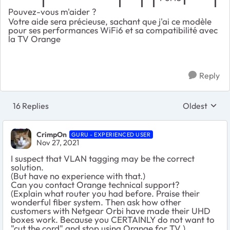
Pouvez-vous m'aider ?
Votre aide sera précieuse, sachant que j'ai ce modèle
pour ses performances WiFi6 et sa compatibilité avec
la TV Orange
Reply
16 Replies
Oldest
Replies sort
CrimpOn
GURU - EXPERIENCED USER
Nov 27, 2021
I suspect that VLAN tagging may be the correct
solution.
(But have no experience with that.)
Can you contact Orange technical support?
(Explain what router you had before. Praise their
wonderful fiber system. Then ask how other
customers with Netgear Orbi have made their UHD
boxes work. Because you CERTAINLY do not want to
"cut the cord" and stop using Orange for TV.)