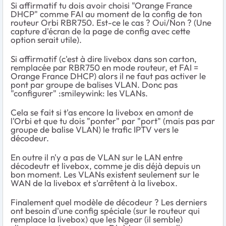
Si affirmatif tu dois avoir choisi "Orange France
DHCP" comme FAI au moment de la config de ton
routeur Orbi RBR750. Est-ce le cas ? Oui/Non ? (Une
capture d'écran de la page de config avec cette
option serait utile).
Si affirmatif (c'est à dire livebox dans son carton,
remplacée par RBR750 en mode routeur, et FAI =
Orange France DHCP) alors il ne faut pas activer le
pont par groupe de balises VLAN. Donc pas
"configurer" :smileywink: les VLANs.
Cela se fait si t'as encore la livebox en amont de
l'Orbi et que tu dois "ponter" par "port" (mais pas par
groupe de balise VLAN) le trafic IPTV vers le
décodeur.
En outre il n'y a pas de VLAN sur le LAN entre
décodeutr et livebox, comme je dis déjà depuis un
bon moment. Les VLANs existent seulement sur le
WAN de la livebox et s'arrêtent à la livebox.
Finalement quel modèle de décodeur ? Les derniers
ont besoin d'une config spéciale (sur le routeur qui
remplace la livebox) que les Ngear (il semble)