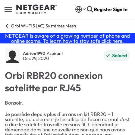
Skip to content
Register
Sign In
Open Side Menu
Orbi Wi-Fi 5 (AC) Systèmes Mesh
NETGEAR is aware of a growing number of phone and
online scams. To learn how to stay safe click
here
.
Forum Discussion
Adrien1990
Aspirant
Solved
Dec 29, 2020
Orbi RBR20 connexion
satelitte par RJ45
Bonsoir,
Je possède depuis plus d'un ans un kit RBR20 + 1
satelitte, actuelement je les utlise de facon normal c'est
a dire le satelitte travaille en sans fil. Cependant je
déménage dans une nouvelle maison que nous avons
fait construire et j'ai installé dans le garage une