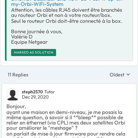
my-Orbi-WiFi-System
Attention, les câbles RJ45 doivent être branchés
au routeur Orbi et non à votre routeur/box.
Seul le routeur Orbi doit-être connecté à la box.
Bonne journée à vous,
Valérie D
Equipe Netgear
MARKED AS SOLUTION
11 Replies
Oldest
Replies sort
steph2570
Tutor
Dec 29, 2020
Bonjour,
ayant une maison en demi-niveau, je me posais la
même question, à savoir si il **bleep** possible de
relier en éthernet (via CPL) mes deux satellites Orbi
pour améliorer le "meshage" ?
on parlait de mise à jour firmware pour rendre cela