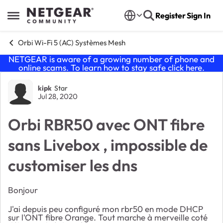
Skip to content
Register
Sign In
Open Side Menu
Orbi Wi-Fi 5 (AC) Systèmes Mesh
NETGEAR is aware of a growing number of phone and
online scams. To learn how to stay safe click
here
.
Forum Discussion
kipk
Star
Jul 28, 2020
Orbi RBR50 avec ONT fibre
sans Livebox , impossible de
customiser les dns
Bonjour
J'ai depuis peu configuré mon rbr50 en mode DHCP
sur l'ONT fibre Orange. Tout marche à merveille coté