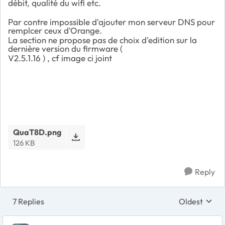
débit, qualité du wifi etc.
Par contre impossible d'ajouter mon serveur DNS pour
remplcer ceux d'Orange.
La section ne propose pas de choix d'edition sur la
dernière version du firmware (
V2.5.1.16 ) , cf image ci joint
QuaT8D.png
126 KB
Reply
7 Replies
Oldest
Replies sort