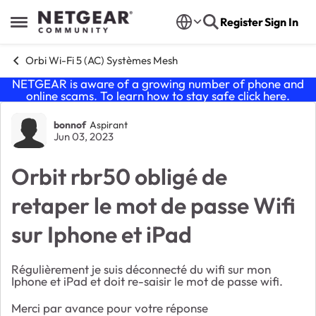
Skip to content
Register
Sign In
Open Side Menu
Orbi Wi-Fi 5 (AC) Systèmes Mesh
NETGEAR is aware of a growing number of phone and
online scams. To learn how to stay safe click
here
.
Forum Discussion
bonnof
Aspirant
Jun 03, 2023
Orbit rbr50 obligé de
retaper le mot de passe Wifi
sur Iphone et iPad
Régulièrement je suis déconnecté du wifi sur mon
Iphone et iPad et doit re-saisir le mot de passe wifi.
Merci par avance pour votre réponse