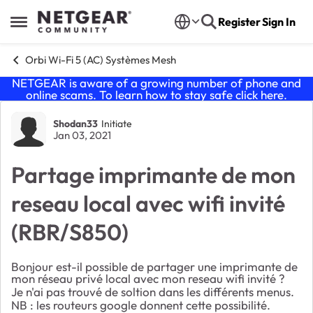
Skip to content
Register
Sign In
Open Side Menu
Orbi Wi-Fi 5 (AC) Systèmes Mesh
NETGEAR is aware of a growing number of phone and
online scams. To learn how to stay safe click
here
.
Forum Discussion
Shodan33
Initiate
Jan 03, 2021
Partage imprimante de mon
reseau local avec wifi invité
(RBR/S850)
Bonjour est-il possible de partager une imprimante de
mon réseau privé local avec mon reseau wifi invité ?
Je n'ai pas trouvé de soltion dans les différents menus.
NB : les routeurs google donnent cette possibilité.