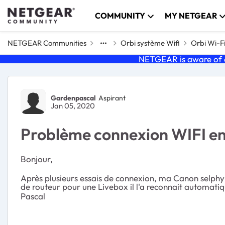
Skip to content
COMMUNITY
MY NETGEAR
NETGEAR Communities
Orbi système Wifi
Orbi Wi-F
NETGEAR is aware of a
Forum Discussion
Gardenpascal
Aspirant
Jan 05, 2020
Problème connexion WIFI 
Bonjour,
Après plusieurs essais de connexion, ma Canon selphy 
de routeur pour une Livebox il l'a reconnait automat
Pascal