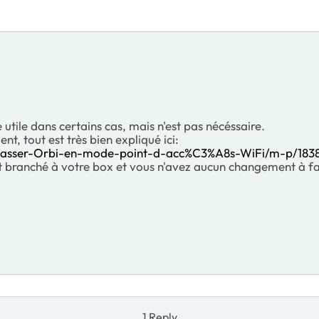
tile dans certains cas, mais n'est pas nécéssaire.
t, tout est très bien expliqué ici:
passer-Orbi-en-mode-point-d-acc%C3%A8s-WiFi/m-p/183
 branché à votre box et vous n'avez aucun changement à fai
1 Reply