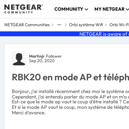
Skip to content
COMMUNITY
MY NETGEAR
NETGEAR Communities
Orbi système Wifi
Orbi Wi-F
NETGEAR is aware of a
Forum Discussion
Martinjr
Follower
Sep 20, 2020
RBK20 en mode AP et téléph
Bonjour, j'ai installé récemment chez moi le système orb
Cependant, j'ai entendu parler du mode AP et on m'a 
Est-ce que le mode ap vaut le coup d'être installé ? 
Et si le mode AP vaut le coup, mon système de télépho
Merci d'avance.