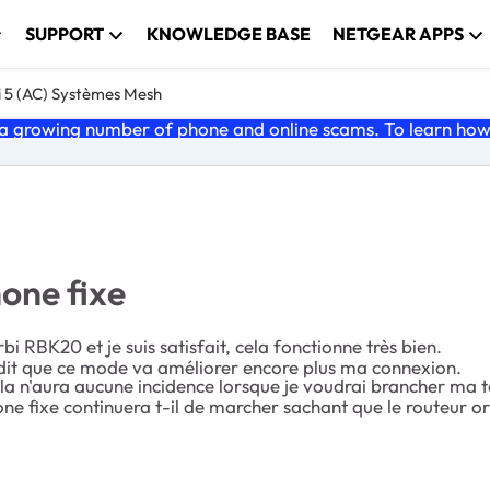
SUPPORT
KNOWLEDGE BASE
NETGEAR APPS
i 5 (AC) Systèmes Mesh
 growing number of phone and online scams. To learn how t
one fixe
i RBK20 et je suis satisfait, cela fonctionne très bien.
dit que ce mode va améliorer encore plus ma connexion.
Cela n'aura aucune incidence lorsque je voudrai brancher ma 
ne fixe continuera t-il de marcher sachant que le routeur o