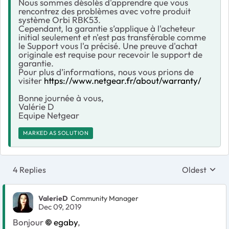
Nous sommes désolés d'apprendre que vous
rencontrez des problèmes avec votre produit
système Orbi RBK53.
Cependant, la garantie s’applique à l'acheteur
initial seulement et n'est pas transférable comme
le Support vous l'a précisé. Une preuve d'achat
originale est requise pour recevoir le support de
garantie.
Pour plus d’informations, nous vous prions de
visiter
https://www.netgear.fr/about/warranty/
Bonne journée à vous,
Valérie D
Equipe Netgear
MARKED AS SOLUTION
4 Replies
Oldest
Replies sort
ValerieD
Community Manager
Dec 09, 2019
Bonjour
egaby
,