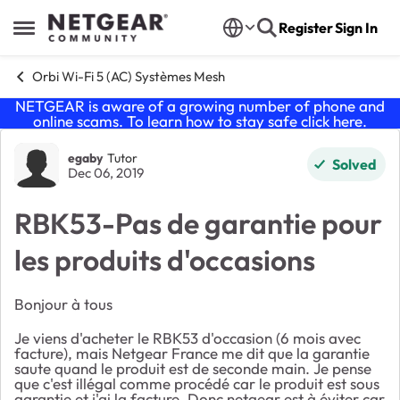
Skip to content
Register
Sign In
Open Side Menu
Orbi Wi-Fi 5 (AC) Systèmes Mesh
NETGEAR is aware of a growing number of phone and
online scams. To learn how to stay safe click
here
.
Forum Discussion
egaby
Tutor
Solved
Dec 06, 2019
RBK53-Pas de garantie pour
les produits d'occasions
Bonjour à tous
Je viens d'acheter le RBK53 d'occasion (6 mois avec
facture), mais Netgear France me dit que la garantie
saute quand le produit est de seconde main. Je pense
que c'est illégal comme procédé car le produit est sous
garantie et j'ai la facture. Donc netgear est à éviter car