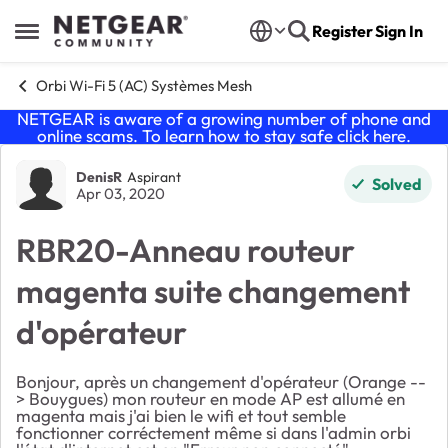
Skip to content
Register
Sign In
Open Side Menu
Orbi Wi-Fi 5 (AC) Systèmes Mesh
NETGEAR is aware of a growing number of phone and
online scams. To learn how to stay safe click
here
.
Forum Discussion
DenisR
Aspirant
Solved
Apr 03, 2020
RBR20-Anneau routeur
magenta suite changement
d'opérateur
Bonjour, après un changement d'opérateur (Orange --
> Bouygues) mon routeur en mode AP est allumé en
magenta mais j'ai bien le wifi et tout semble
fonctionner corréctement même si dans l'admin orbi