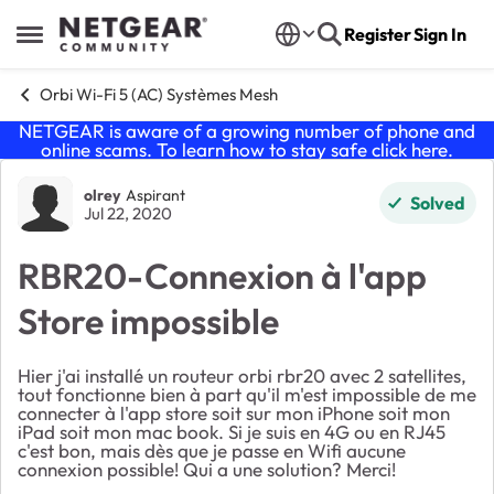
Skip to content
Register
Sign In
Open Side Menu
Orbi Wi-Fi 5 (AC) Systèmes Mesh
NETGEAR is aware of a growing number of phone and
online scams. To learn how to stay safe click
here
.
Forum Discussion
olrey
Aspirant
Solved
Jul 22, 2020
RBR20-Connexion à l'app
Store impossible
Hier j'ai installé un routeur orbi rbr20 avec 2 satellites,
tout fonctionne bien à part qu'il m'est impossible de me
connecter à l'app store soit sur mon iPhone soit mon
iPad soit mon mac book. Si je suis en 4G ou en RJ45
c'est bon, mais dès que je passe en Wifi aucune
connexion possible! Qui a une solution? Merci!