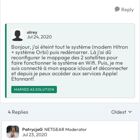
Reply
olrey
Jul 24, 2020
Bonjour, j'ai éteint tout le système (modem Hitron
+ système Orbi) puis redémarrer. Là j'ai dû
reconfigurer le mappage des 2 satellites pour
faire fonctionner le système en Wifi. Puis, je me
suis connecté à mon espace icloud et déconnecter
et depuis je peux accéder aux services Apple!
Etonnant!
MARKED AS SOLUTION
4 Replies
Oldest
Replies sort
PatrycjaG
NETGEAR Moderator
Jul 23, 2020