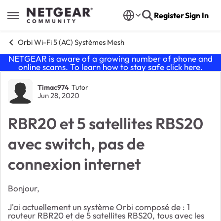
Skip to content
Register
Sign In
Open Side Menu
Orbi Wi-Fi 5 (AC) Systèmes Mesh
NETGEAR is aware of a growing number of phone and
online scams. To learn how to stay safe click
here
.
Forum Discussion
Timac974
Tutor
Jun 28, 2020
RBR20 et 5 satellites RBS20
avec switch, pas de
connexion internet
Bonjour,
J'ai actuellement un système Orbi composé de : 1
routeur RBR20 et de 5 satellites RBS20, tous avec les