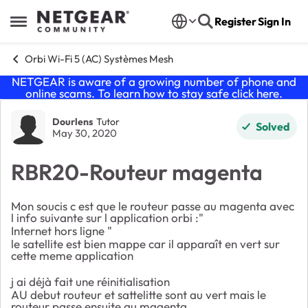
Skip to content
Register
Sign In
Open Side Menu
Orbi Wi-Fi 5 (AC) Systèmes Mesh
NETGEAR is aware of a growing number of phone and
online scams. To learn how to stay safe click
here
.
Forum Discussion
Dourlens
Tutor
Solved
May 30, 2020
RBR20-Routeur magenta
Mon soucis c est que le routeur passe au magenta avec
l info suivante sur l application orbi :"
Internet hors ligne "
le satellite est bien mappe car il apparaît en vert sur
cette meme application
j ai déjà fait une réinitialisation
AU debut routeur et sattelitte sont au vert mais le
routeur passe ensuite au magenta