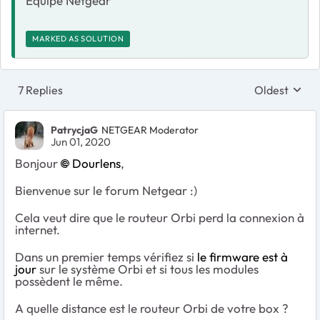
Equipe Netgear
MARKED AS SOLUTION
7 Replies
Oldest
Replies sort
PatrycjaG
NETGEAR Moderator
Jun 01, 2020
Bonjour
Dourlens
,
Bienvenue sur le forum Netgear :)
Cela veut dire que le routeur Orbi perd la connexion à
internet.
Dans un premier temps vérifiez si
le firmware est à
jour
sur le système Orbi et si tous les modules
possèdent le même.
A quelle distance est le routeur Orbi de votre box ?