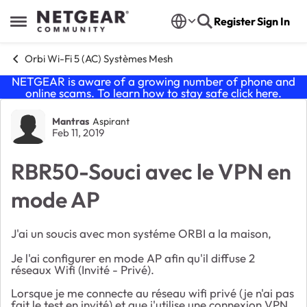
Skip to content
Register
Sign In
Open Side Menu
Orbi Wi-Fi 5 (AC) Systèmes Mesh
NETGEAR is aware of a growing number of phone and
online scams. To learn how to stay safe click
here
.
Forum Discussion
Mantras
Aspirant
Feb 11, 2019
RBR50-Souci avec le VPN en
mode AP
J'ai un soucis avec mon systéme ORBI a la maison,
Je l'ai configurer en mode AP afin qu'il diffuse 2
réseaux Wifi (Invité - Privé).
Lorsque je me connecte au réseau wifi privé (je n'ai pas
fait le test en invité) et que j'utilise une connexion VPN,