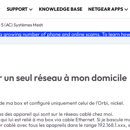
SUPPORT
KNOWLEDGE BASE
NETGEAR APPS
i 5 (AC) Systèmes Mesh
 growing number of phone and online scams. To learn how t
r un seul réseau à mon domicile
de ma box et configuré uniquement celui de l'Orbi, nickel.
es des appareil qui sont sur le réseau cablé chez moi.
ui lui est relié à ma box via cable Ethernet. Si je bascule m
 cablé avec tous les apapreils dans le range 192.168.1.xxx, e