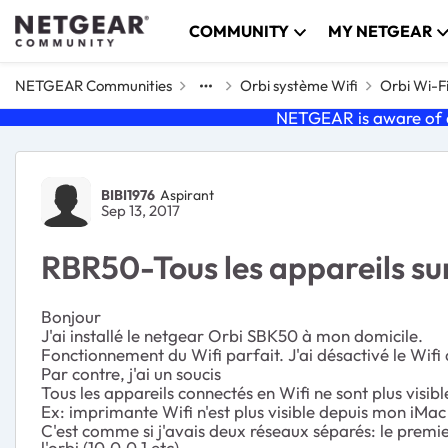
Skip to content
COMMUNITY
MY NETGEAR
NETGEAR Communities
Orbi système Wifi
Orbi Wi-F
NETGEAR is aware of a
Forum Discussion
BIBI1976
Aspirant
Sep 13, 2017
RBR50-Tous les appareils su
Bonjour
J'ai installé le netgear Orbi SBK50 à mon domicile.
Fonctionnement du Wifi parfait. J'ai désactivé le Wifi 
Par contre, j'ai un soucis
Tous les appareils connectés en Wifi ne sont plus visibl
Ex: imprimante Wifi n'est plus visible depuis mon iMac q
C'est comme si j'avais deux réseaux séparés: le premier
l'orbi (10.0.0.1 etc)