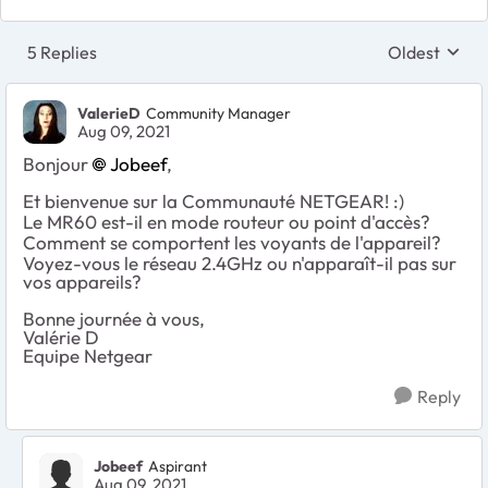
5 Replies
Oldest
Replies sort
ValerieD
Community Manager
Aug 09, 2021
Bonjour
Jobeef
,
Et bienvenue sur la Communauté NETGEAR! :)
Le MR60 est-il en mode routeur ou point d'accès?
Comment se comportent les voyants de l'appareil?
Voyez-vous le réseau 2.4GHz ou n'apparaît-il pas sur
vos appareils?
Bonne journée à vous,
Valérie D
Equipe Netgear
Reply
Jobeef
Aspirant
Aug 09, 2021