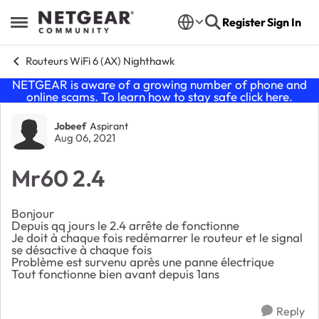
Skip to content
Register
Sign In
Open Side Menu
Routeurs WiFi 6 (AX) Nighthawk
NETGEAR is aware of a growing number of phone and
online scams. To learn how to stay safe click
here
.
Forum Discussion
Jobeef
Aspirant
Aug 06, 2021
Mr60 2.4
Bonjour
Depuis qq jours le 2.4 arrête de fonctionne
Je doit à chaque fois redémarrer le routeur et le signal
se désactive à chaque fois
Problème est survenu après une panne électrique
Tout fonctionne bien avant depuis 1ans
Reply